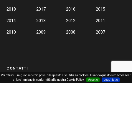
2018
2017
2016
2015
2014
2013
2012
2011
2010
2009
2008
2007
CONTATTI
Per offrirti il miglior servizio possibile questo sito utilizza cookies. Usando questo sito acconsenti
al loro impiego in conformità alla nostra Cookie Policy
Accetto
Leggi tutto
Via Circonvallazione 45, 98039 Taormina (ME)
+39 0942 24293
info@centrocongressi.biz
centrocongressi@pec.it